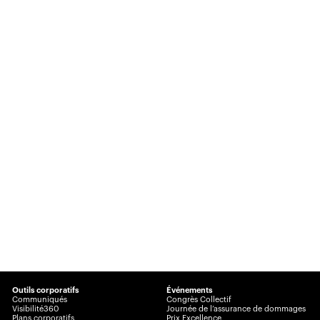
Outils corporatifs
Événements
Communiqués
Congrès Collectif
Visibilité360
Journée de l’assurance de dommages
Plans corporatifs
Prix Excellence