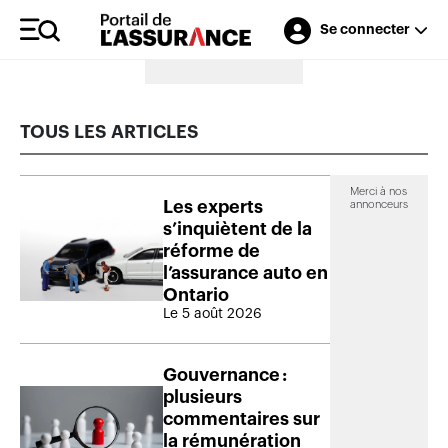
Se connecter
Merci à nos annonceurs
TOUS LES ARTICLES
Merci à nos
Les experts
annonceurs
s’inquiètent de la
réforme de
l’assurance auto en
Ontario
Le 5 août 2026
Gouvernance :
plusieurs
commentaires sur
la rémunération