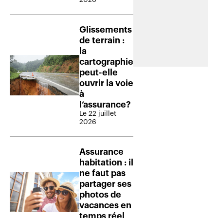
Glissements
de terrain :
la
cartographie
peut-elle
ouvrir la voie
à
l’assurance?
Le 22 juillet
2026
Assurance
habitation : il
ne faut pas
partager ses
photos de
vacances en
temps réel