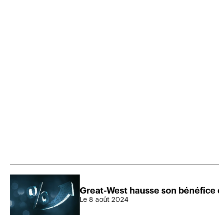
Great-West hausse son bénéfice 
Le 8 août 2024