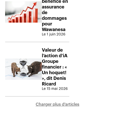
bénéfice en
assurance
de
dommages
pour
Wawanesa
Le 1 juin 2026
Valeur de
l’action d’iA
Groupe
financier : «
Un hoquet!
», dit Denis
Ricard
Le 15 mai 2026
Charger plus d‘articles