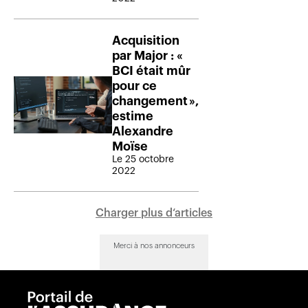
Acquisition
par Major : «
BCI était mûr
pour ce
changement »,
estime
Alexandre
Moïse
Le 25 octobre
2022
Charger plus d‘articles
Merci à nos annonceurs