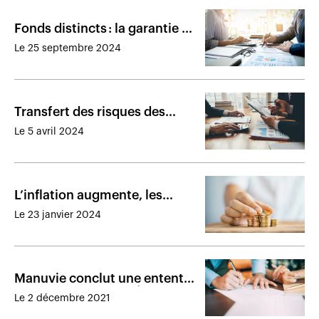
Fonds distincts : la garantie de
revalorisation du capital a
Le 25 septembre 2024
perdu des plumes
Transfert des risques des
régimes de retraite : record
Le 5 avril 2024
égalé en 2023
L’inflation augmente, les
plafonds des régimes aussi
Le 23 janvier 2024
Manuvie conclut une entente
de réassurance aux États-Unis
Le 2 décembre 2021