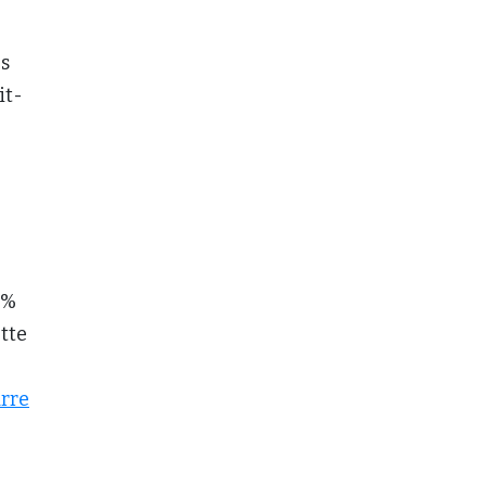
es
it-
 %
tte
arre