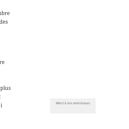
mbre
 des
re
 plus
t
Merci à nos annonceurs
i