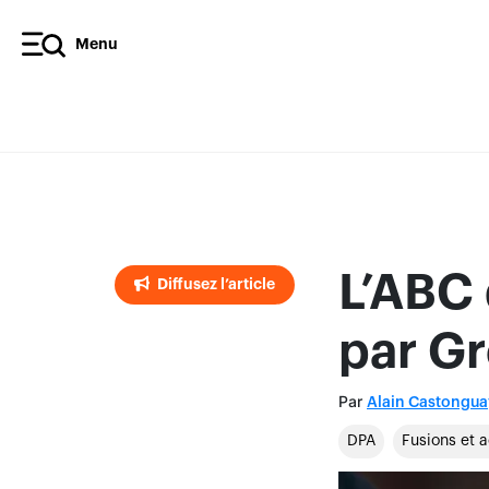
Menu
Diffusez l’article
L’ABC 
Diffusez l’article
par G
Par
Alain Castongua
DPA
Fusions et a