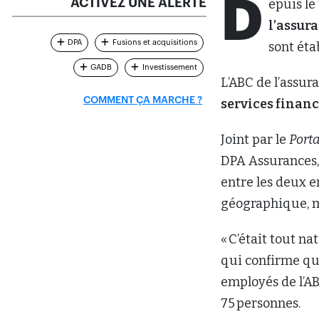
D
ACTIVEZ UNE ALERTE
epuis le
l’assur
DPA
Fusions et acquisitions
sont éta
GADB
Investissement
L’ABC de l’assu
COMMENT ÇA MARCHE ?
services financ
Joint par le
Porta
DPA Assurances
entre les deux e
géographique, ma
« C’était tout na
qui confirme qu
employés de l’AB
75 personnes.