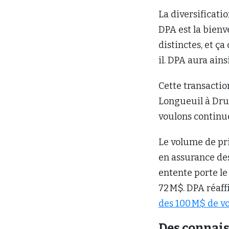
La diversificati
DPA est la bienv
distinctes, et ça
il. DPA aura ain
Cette transactio
Longueuil à Dru
voulons continue
Le volume de pri
en assurance des
entente porte le
72 M$. DPA réaff
des 100 M$ de v
Des connai