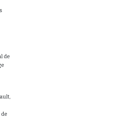
s
al de
ge
ault,
 de