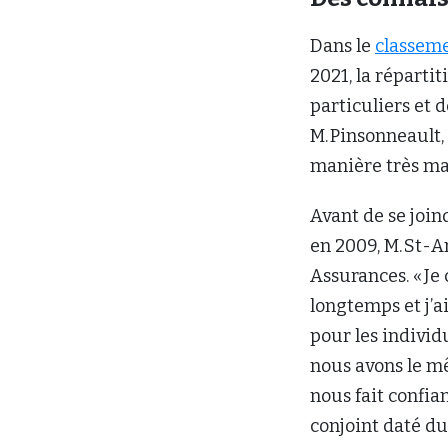
Dans le
classeme
2021, la réparti
particuliers et 
M. Pinsonneault,
manière très ma
Avant de se join
en 2009, M. St-
Assurances. « Je
longtemps et j’a
pour les indivi
nous avons le m
nous fait confi
conjoint daté du