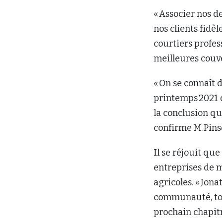
« Associer nos d
nos clients fidèl
courtiers profes
meilleures couv
« On se connaît 
printemps 2021 o
la conclusion qu
confirme M. Pins
Il se réjouit q
entreprises de 
agricoles. « Jona
communauté, tout
prochain chapitr