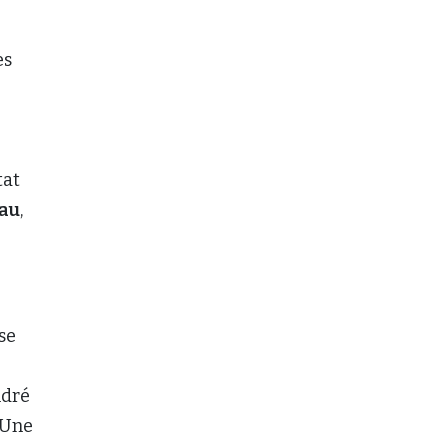
es
tat
au
,
se
ndré
. Une