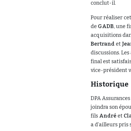
conclut-il.
Pour réaliser cet
de
GADB
, une f
acquisitions dan
Bertrand
et
Jea
discussions. Les 
final est satisfa
vice-président v
Historique
DPA Assurances 
joindra son épo
fils
André
et
Cl
a d’ailleurs pris