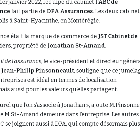
 1er janvier 2022, l’équipe du cabinet
l’ABC de
ance
fait partie de
DPA Assurances
. Les deux cabinet
blis à Saint-Hyacinthe, en Montérégie.
rance était la marque de commerce de
JST Cabinet de
iers
, propriété de
Jonathan St-Amand
.
il de l’assurance
, le vice-président et directeur génér
,
Jean-Philip Pinsonneault
, souligne que ce jumela
ntreprises est idéal en termes de localisation
is aussi pour les valeurs qu’elles partagent.
turel que l’on s’associe à Jonathan », ajoute M. Pinsonne
e M. St-Amand demeure dans l’entreprise. Les autres
C se joignent aussi à DPA, qui compte désormais plus