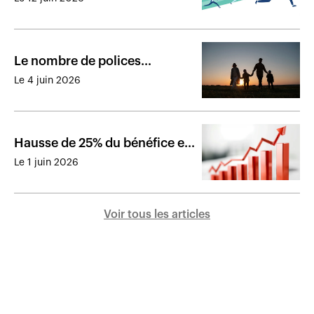
dommages à la fin de 2025
Le nombre de polices
d’assurance vie individuelle
Le 4 juin 2026
augmente en 2025
Hausse de 25% du bénéfice en
assurance de dommages pour
Le 1 juin 2026
Wawanesa
Voir tous les articles