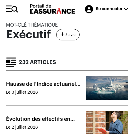
Se connecter
MOT-CLÉ THÉMATIQUE
Exécutif
Suivre
232 ARTICLES
Hausse de l’Indice actuariel
climatique en novembre 2025
Le 3 juillet 2026
Évolution des effectifs en
expertise de règlement de
Le 2 juillet 2026
sinistres sur une décennie