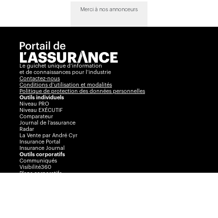
Merci à nos annonceurs
Le guichet unique d’information
et de connaissances pour l’industrie
Contactez-nous
Conditions d’utilisation et modalités
Politique de protection des données personnelles
Outils individuels
Niveau PRO
Niveau EXÉCUTIF
Comparateur
Journal de l’assurance
Radar
La Vente par André Cyr
Insurance Portal
Insurance Journal
Outils corporatifs
Communiqués
Visibilité360
Plans corporatifs
Publicité
AssuranceINTEL
Événements
Congrès Collectif
Journée de l’assurance de dommages
Prix Excellence