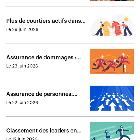
Plus de courtiers actifs dans
des cabinets de plus grande
Le 29 juin 2026
taille
Assurance de dommages :
résultats financiers des
Le 23 juin 2026
assureurs présents au Canada
en 2025
Assurance de personnes:
résultats financiers des
Le 22 juin 2026
assureurs présents au Canada
en 2025
Classement des leaders en
distribution d’assurance de
Le 12 juin 2026