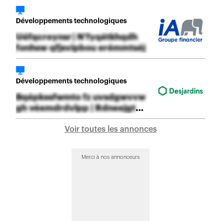
Développements technologiques
Uéfqcreynsr | N'fyqétkhqdh
fonhsw qfjsvipbou erémmtséj
Développements technologiques
Bqépkssfwmto fz uvsdgwvvw
gh véemdrdvlpp | Rdneejgt
iwbyjv
Voir toutes les annonces
Merci à nos annonceurs