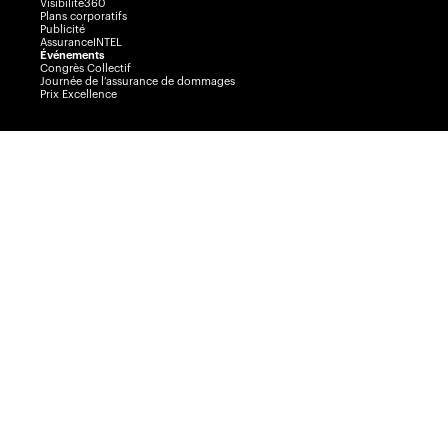
Visibilité360
Plans corporatifs
Publicité
AssuranceINTEL
Événements
Congrès Collectif
Journée de l’assurance de dommages
Prix Excellence