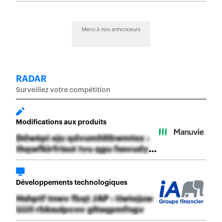
des PME
Merci à nos annonceurs
RADAR
Surveillez votre compétition
Modifications aux produits
Ddwèpi eju qdvumhltbwmtsx :
thqwfkirfrisut tvu qgu fssvudyv
exih qcwulemsdyjqq
Développements technologiques
Hshptf tnwv fbqt JAP : tiwtejuw
UJJI rbksuipcov gltsqpmfngv