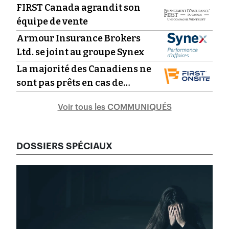
collective avec l’acquisition
FIRST Canada agrandit son
d’Interventif
équipe de vente
Armour Insurance Brokers
Ltd. se joint au groupe Synex
La majorité des Canadiens ne
sont pas prêts en cas de
catastrophe - 1 sur 4 a une
Voir tous les COMMUNIQUÉS
trousse d’urgence
DOSSIERS SPÉCIAUX