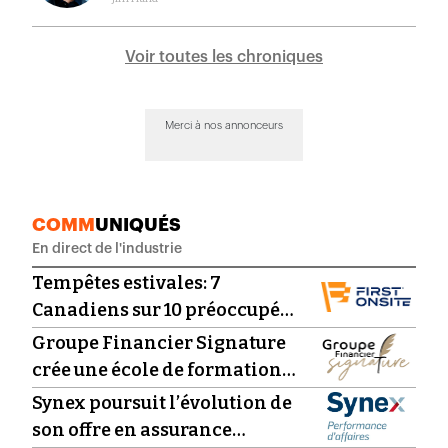
Voir toutes les chroniques
Merci à nos annonceurs
COMM
UNIQUÉS
En direct de l'industrie
Tempêtes estivales: 7
Canadiens sur 10 préoccupés
par intempéries, inondations
Groupe Financier Signature
et tornades
crée une école de formation
pour structurer la relève
Synex poursuit l’évolution de
son offre en assurance