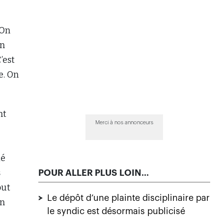
 On
en
’est
e. On
nt
Merci à nos annonceurs
ié
s
POUR ALLER PLUS LOIN...
out
>
Le dépôt d’une plainte disciplinaire par
en
le syndic est désormais publicisé