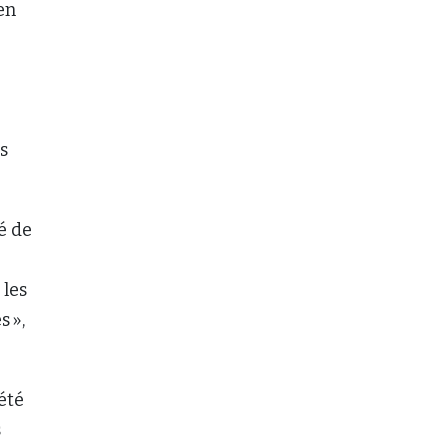
en
s
é de
 les
s »,
été
s