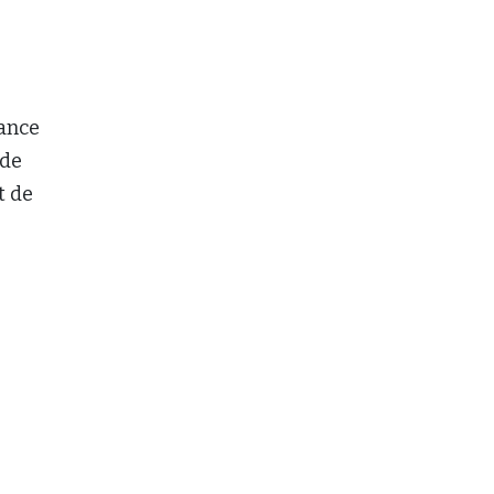
rance
 de
t de