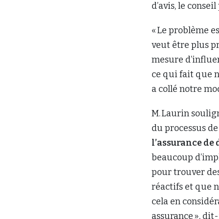
d’avis, le conse
« Le problème est
veut être plus pr
mesure d’influen
ce qui fait que
a collé notre mo
M. Laurin soulig
du processus de
l’assurance d
beaucoup d’impli
pour trouver des
réactifs et que
cela en considér
assurance », dit-i