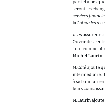
partiel alors qu
seront les chan
services financie
la
Loi sur les as
« Les assureurs
Ouvrir des centr
Tout comme offri
Michel Laurin
,
M. Côté ajoute 
intermédiaire, 
à se familiarise
leurs connaissanc
M. Laurin ajoute