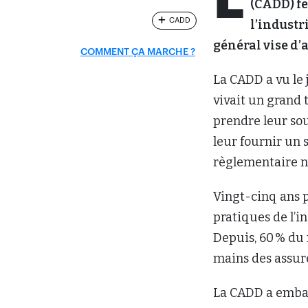
L
(CADD) fe
CADD
l’industr
général vise d’
COMMENT ÇA MARCHE ?
La CADD a vu le j
vivait un grand 
prendre leur sou
leur fournir un
règlementaire n’
Vingt-cinq ans p
pratiques de l’in
Depuis, 60 % du 
mains des assure
La CADD a emb