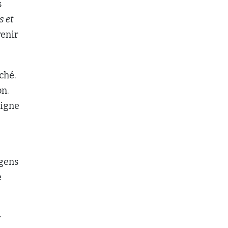
s
s et
venir
ché.
on.
ligne
 gens
e
r