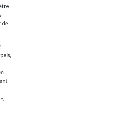
être
s
t de
e
pels,
on
ent.
»,