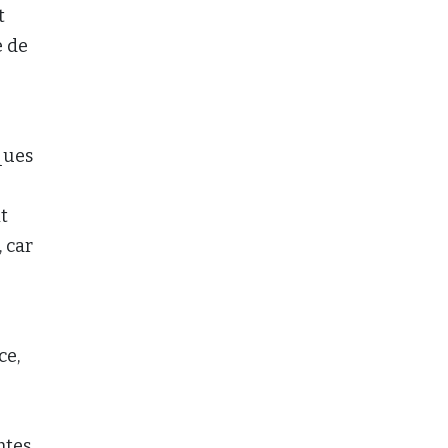
t
e de
ques
t
 car
ce,
ntes