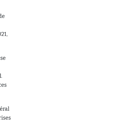
de
21,
 se
.
ces
éral
rises