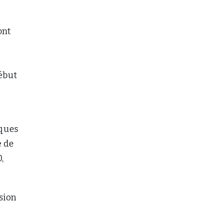
ont
début
aques
e de
,
sion