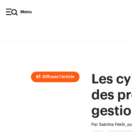
Menu
Diffusez l’article
Les c
Diffusez l’article
des p
gestio
Par Sabrina Fekih, p