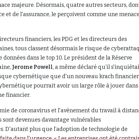
e majeure. Désormais, quatre autres secteurs, don
nce et de l'assurance, le perçoivent comme une menac
irecteurs financiers, les PDG et les directeurs des
ines, tous classent désormais le risque de cyberatta
de données dans le top 10. Le président de la Réserve
aine,
Jerome Powell
, a même déclaré qu’il s'inquiétai
sque cybernétique que d'un nouveau krach financier,
bernétique pourrait avoir un large rôle à jouer dans
me financier.
ie de coronavirus et l'avènement du travail à distan
ns sont devenues davantage vulnérables
. D'autant plus que l’adoption de technologie de
 faite dans l'urgence. « Les entreprises ont été contrai