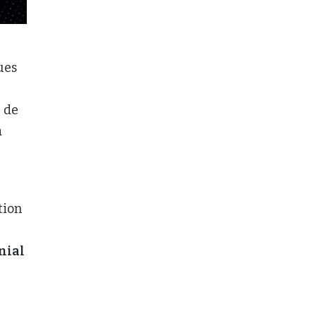
ues
 de
a
tion
nial