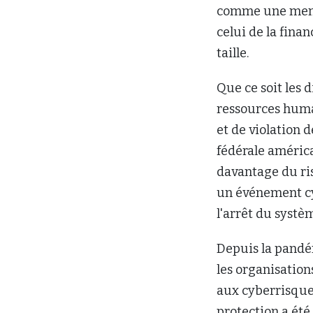
comme une menac
celui de la fina
taille.
Que ce soit les d
ressources huma
et de violation 
fédérale améric
davantage du ri
un événement cy
l'arrêt du systè
Depuis la pandém
les organisatio
aux cyberrisques
protection a été