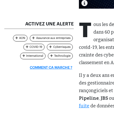
T
ACTIVEZ UNE ALERTE
ous les d
dans 60 p
AON
Assurance aux entreprises
organisat
covid-19, les en
COVID-19
Cyberrisques
crainte des cybe
International
Technologie
classement en 
COMMENT ÇA MARCHE ?
Il y a deux ans 
des gestionnaire
rançongiciels et
Pipeline
,
JBS
ou
fuite
de données