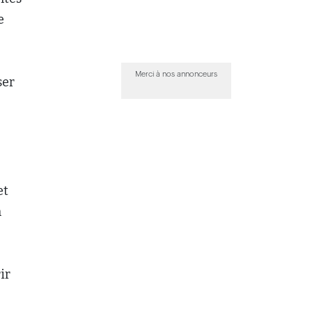
e
Merci à nos annonceurs
ser
et
n
ir