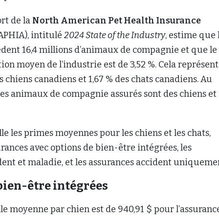
lle les primes moyennes pour les chiens et les chats,
urances avec options de bien-être intégrées, les
dent et maladie, et les assurances accident uniqueme
bien-être intégrées
le moyenne par chien est de 940,91 $ pour l’assuranc
die. Ce montant passe à 2 117,32 $ par an pour les
rant des options de bien-être. Pour les chats, les pri
es sont respectivement de 488,73 $ et de 1 162,21 $.
ociation indique que les primes d’assurance pour
pagnie ont augmenté de 23,6 % en moyenne chaque
es cinq dernières années. « L’année dernière, le mar
 son taux de croissance d’une année sur l’autre le pl
5 et a dépassé le marché américain », déclare
Rick