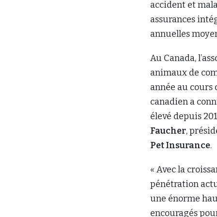
Faucher
, prési
Pet Insurance
.
« Avec la croiss
pénétration actu
une énorme haus
encouragés pour 