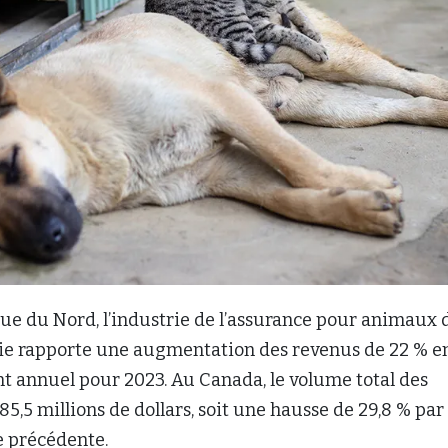
e du Nord, l’industrie de l’assurance pour animaux 
e rapporte une augmentation des revenus de 22 % e
t annuel pour 2023. Au Canada, le volume total des
85,5 millions de dollars, soit une hausse de 29,8 % par
e précédente.
rt de la
North American Pet Health Insurance
PHIA), intitulé
2024 State of the Industry
, estime que 
dent 16,4 millions d’animaux de compagnie et que le
ion moyen de l’industrie est de 3,52 %. Cela représen
es chiens canadiens et 1,67 % des chats canadiens. Au
des animaux de compagnie assurés sont des chiens et 