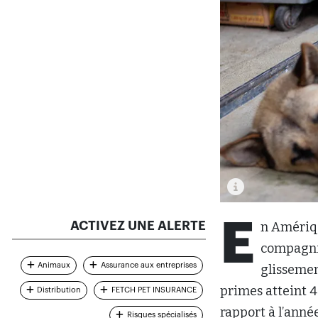
E
ACTIVEZ UNE ALERTE
n Amériqu
compagni
Animaux
Assurance aux entreprises
glissemen
primes atteint 4
Distribution
FETCH PET INSURANCE
rapport à l’anné
Risques spécialisés
Le dernier rappo
COMMENT ÇA MARCHE ?
Association
(NA
Canadiens possè
taux de pénétrat
5,52 % de tous l
Canada, 75,5 % 
% des chats.