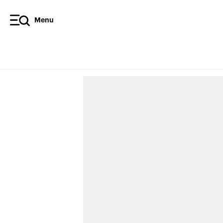
Menu
Les ve
pour 
près d
Par
,
Kate McCaffery