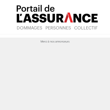
DOMMAGES
PERSONNES
COLLECTIF
Merci à nos annonceurs
ntes d’assurances
animaux bondissent 
e 30 % en 2022
 publié le 15 avril 2024 à 09h43