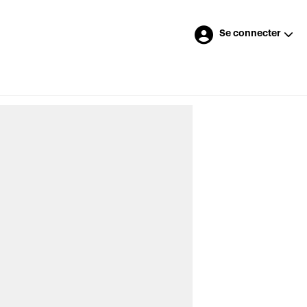
Se connecter
Merci à nos annonceurs
de
LES DERNIÈRES NOUVELLES
>
Des représentants veulent peser dans
les réflexions de l’Autorité