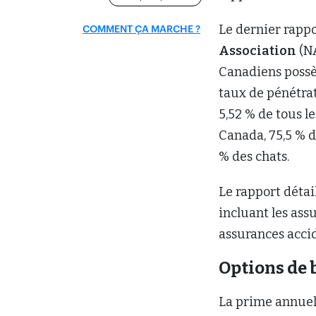
Le rapport détai
incluant les ass
assurances acci
Options de 
La prime annuel
accident et mala
assurances intég
annuelles moyenn
Au Canada, l’ass
animaux de com
année au cours d
canadien a connu
élevé depuis 201