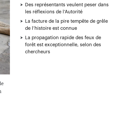
de
n
les
te
24,5