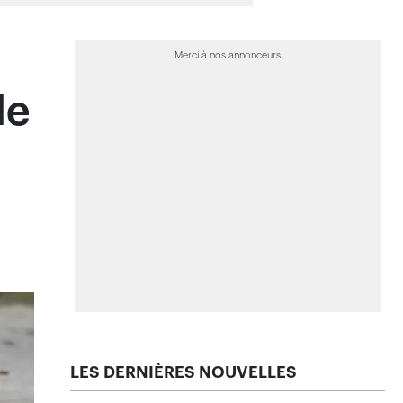
>
La facture de la pire tempête de grêle
de l’histoire est connue
>
La propagation rapide des feux de
forêt est exceptionnelle, selon des
chercheurs