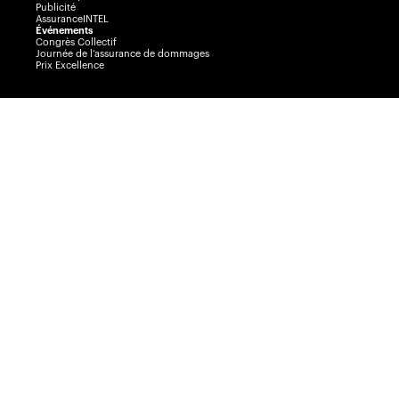
Publicité
AssuranceINTEL
Événements
Congrès Collectif
Journée de l’assurance de dommages
Prix Excellence