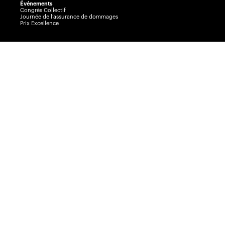
Événements
Congrès Collectif
Journée de l’assurance de dommages
Prix Excellence