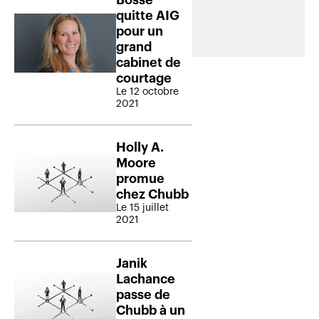
quitte AIG
pour un
grand
cabinet de
courtage
Le 12 octobre
2021
Holly A.
Moore
promue
chez Chubb
Le 15 juillet
2021
Janik
Lachance
passe de
Chubb à un