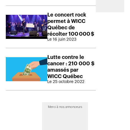
Le concert rock
permet à WICC
Québec de
récolter 100 000 $
Le 16 juin 2023
Lutte contre le
cancer : 210 000 $
amassés par
WICC Québec
Le 25 octobre 2022
Merci à nos annonceurs