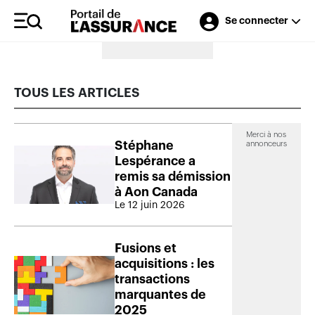
Se connecter
Merci à nos annonceurs
TOUS LES ARTICLES
Merci à nos
Stéphane
annonceurs
Lespérance a
remis sa démission
à Aon Canada
Le 12 juin 2026
Fusions et
acquisitions : les
transactions
marquantes de
2025