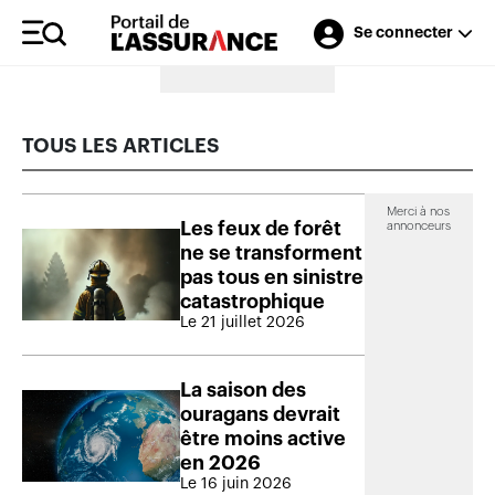
Se connecter
Merci à nos annonceurs
TOUS LES ARTICLES
Merci à nos
Les feux de forêt
annonceurs
ne se transforment
pas tous en sinistre
catastrophique
Le 21 juillet 2026
La saison des
ouragans devrait
être moins active
en 2026
Le 16 juin 2026