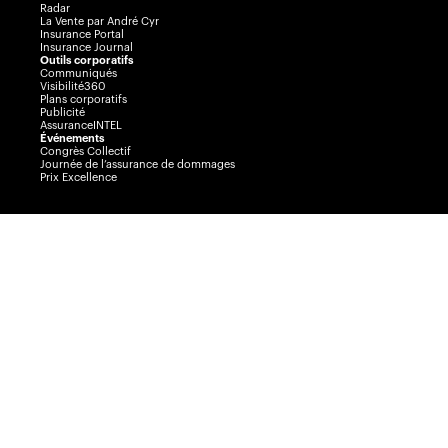
Radar
La Vente par André Cyr
Insurance Portal
Insurance Journal
Outils corporatifs
Communiqués
Visibilité360
Plans corporatifs
Publicité
AssuranceINTEL
Événements
Congrès Collectif
Journée de l’assurance de dommages
Prix Excellence