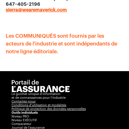
647-405-2196
sierra@wearemaverick.com
Les COMMUNIQUÉS sont fournis par les
acteurs de l'industrie et sont indépendants de
notre ligne éditoriale.
Le guichet unique d’information
et de connaissances pour l’industrie
Contactez-nous
Conditions d’utilisation et modalités
Politique de protection des données personnelles
Outils individuels
Niveau PRO
Niveau EXÉCUTIF
Comparateur
Journal de l’assurance