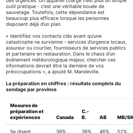
des urgences. Un appareil chargé n’est plus un simple
outil pratique - c’est une véritable bouée de
sauvetage. Toutefois, cette dépendance est
beaucoup plus efficace lorsque les personnes
disposent déjà d’un plan.
« Identifiez vos contacts clés avant qu’une
catastrophe ne survienne - services d’urgence locaux,
assureur ou courtier, fournisseurs de services publics
et partenaire en restauration. Dans le chaos d’un
événement météorologique majeur, chercher ces
informations devrait être la dernière de vos
préoccupations », a ajouté M. Mandeville.
La préparation en chiffres : résultats complets du
sondage par province
Mesures de
préparation et
C.-
expériences
Canada
B.
AB
MB/S
Se disent
38%
36%
46%
52%