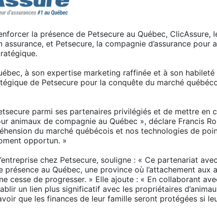
nforcer la présence de Petsecure au Québec, ClicAssure, le
 en assurance, et Petsecure, la compagnie d’assurance pou
ratégique.
ébec, à son expertise marketing raffinée et à son habileté à
ratégique de Petsecure pour la conquête du marché québéco
etsecure parmi ses partenaires privilégiés et de mettre en
our animaux de compagnie au Québec », déclare Francis Rou
éhension du marché québécois et nos technologies de point
moment opportun. »
’entreprise chez Petsecure, souligne : « Ce partenariat av
re présence au Québec, une province où l’attachement aux 
e cesse de progresser. » Elle ajoute : « En collaborant av
lir un lien plus significatif avec les propriétaires d’ani
e savoir que les finances de leur famille seront protégées si l