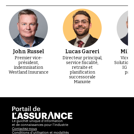
John Russel
Lucas Gareri
Mike
Premier vice-
Directeur principal,
Vice-p
président,
service fiscalité,
Solutions
indemnisation
retraite et
IG Ge
Westland Insurance
planification
patr
successorale
Manuvie
Le guichet unique d’information
et de connaissances pour l’industrie
Contactez-nous
Conditions d’utilisation et modalités