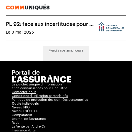
COMM
UNIQUÉS
PL 92: face aux incertitudes pour la
protection du public, une réflexion
Le 8 mai 2025
approfondie est demandée
Merci à nos annonceurs
Le guichet unique d’information
et de connaissances pour l’industrie
Contactez-nous
Conditions d’utilisation et modalités
Politique de protection des données personnelles
Outils individuels
Niveau PRO
Niveau EXÉCUTIF
Comparateur
Journal de l’assurance
Radar
La Vente par André Cyr
Insurance Portal