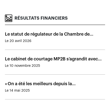
RÉSULTATS FINANCIERS
Le statut de régulateur de la Chambre de
l’assurance prend effet le 4 juillet
Le 20 avril 2026
Le cabinet de courtage MP2B s’agrandit avec
une acquisition
Le 10 novembre 2025
« On a été les meilleurs depuis la
démutualisation » — Denis Ricard
Le 14 mai 2025