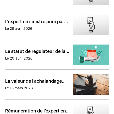
culpabilité et la sanction
L’expert en sinistre puni par
une réprimande pour sa tenue
Le 29 avril 2026
de dossier
Le statut de régulateur de la
Chambre de l’assurance prend
Le 20 avril 2026
effet le 4 juillet
La valeur de l’achalandage
vendu est réduite par le
Le 13 mars 2026
tribunal
Rémunération de l’expert en