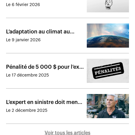
sinistre : le comité de
Le 6 février 2026
discipline acquitte l’intimé
L’adaptation au climat au
cœur des préoccupations en
Le 9 janvier 2026
assurance de dommages
Pénalité de 5 000 $ pour l’ex-
dirigeant principal d’un
Le 17 décembre 2025
cabinet
L’expert en sinistre doit mener
son enquête avec la rigueur
Le 2 décembre 2025
d’un policier
Voir tous les articles