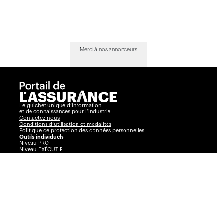
Merci à nos annonceurs
Le guichet unique d’information
et de connaissances pour l’industrie
Contactez-nous
Conditions d’utilisation et modalités
Politique de protection des données personnelles
Outils individuels
Niveau PRO
Niveau EXÉCUTIF
Comparateur
Journal de l’assurance
Radar
La Vente par André Cyr
Insurance Portal
Insurance Journal
Outils corporatifs
Communiqués
Visibilité360
Plans corporatifs