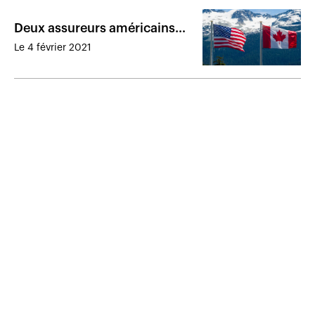
Deux assureurs américains
veulent s’installer au Canada
Le 4 février 2021