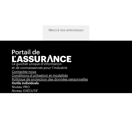
Merci à nos annonceurs
Le guichet unique d’information
et de connaissances pour l’industrie
Contactez-nous
Conditions d’utilisation et modalités
Politique de protection des données personnelles
Outils individuels
Niveau PRO
Niveau EXÉCUTIF
Comparateur
Journal de l’assurance
Radar
La Vente par André Cyr
Insurance Portal
Insurance Journal
Outils corporatifs
Communiqués
Visibilité360
Plans corporatifs