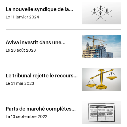
La nouvelle syndique de la
Chambre de la sécurité
Le 11 janvier 2024
financière est en poste
Aviva investit dans une
solution qui aide les acheteurs
Le 23 août 2023
de condos neufs en Ontario
Le tribunal rejette le recours
d’une assurée contre Aviva
Le 31 mai 2023
Parts de marché complètes
des assureurs directs présents
Le 13 septembre 2022
au Québec en 2021