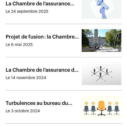
La Chambre de l’assurance
nomme son syndic
Le 24 septembre 2025
Projet de fusion : la Chambre
de l’assurance de dommages
Le 6 mai 2025
n’a pas été consultée
La Chambre de l’assurance de
dommages nomme un
Le 14 novembre 2024
nouveau syndic
Turbulences au bureau du
syndic de la Chambre de la
Le 3 octobre 2024
sécurité financière