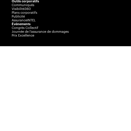
Outils corporatifs
Communiqués
Visibilité360
Plans corporatifs
Publicité
AssuranceINTEL
Événements
Congrès Collectif
Journée de l’assurance de dommages
Prix Excellence