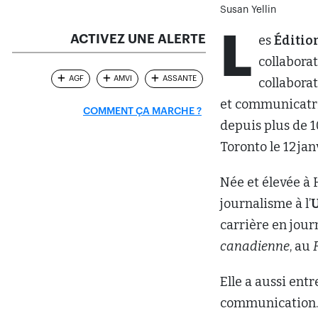
Susan Yellin
L
ACTIVEZ UNE ALERTE
es
Éditio
collaborat
AGF
AMVI
ASSANTE
collaborat
et communicatric
COMMENT ÇA MARCHE ?
depuis plus de 1
Toronto le 12 jan
Née et élevée à
journalisme à l’
U
carrière en jour
canadienne
, au
Elle a aussi ent
communication. 