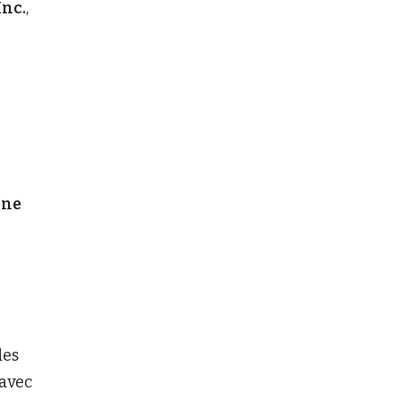
nc.
,
nne
des
 avec