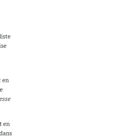
liste
ise
t en
ue
esse
t en
 dans