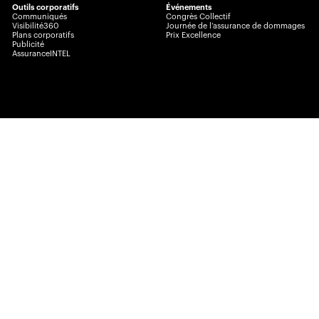
Outils corporatifs
Événements
Communiqués
Congrès Collectif
Visibilité360
Journée de l’assurance de dommages
Plans corporatifs
Prix Excellence
Publicité
AssuranceINTEL