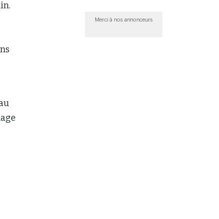
in.
Merci à nos annonceurs
ons
 au
mage