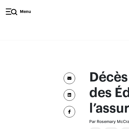
Menu
Décès 
des Éd
l’assu
Par Rosemary McCrac