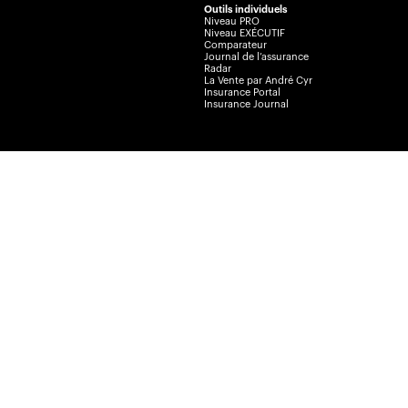
Outils individuels
Niveau PRO
Niveau EXÉCUTIF
Comparateur
Journal de l’assurance
Radar
La Vente par André Cyr
Insurance Portal
Insurance Journal