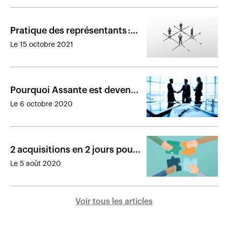
Pratique des représentants :
l’Autorité nomme quatre
Le 15 octobre 2021
nouveaux membres
Pourquoi Assante est devenu
actionnaire de l’un de ses
Le 6 octobre 2020
cabinets affiliés
2 acquisitions en 2 jours pour
Financière CI
Le 5 août 2020
Voir tous les articles