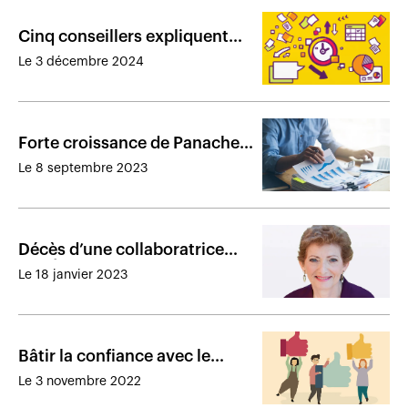
Cinq conseillers expliquent
comment ils défient temps et
Le 3 décembre 2024
conventions
Forte croissance de Panache
Groupe Financier
Le 8 septembre 2023
Décès d’une collaboratrice
des Éditions du Journal de
Le 18 janvier 2023
l’assurance
Bâtir la confiance avec le
client : restez vous-même et
Le 3 novembre 2022
écoutez avant d’intervenir