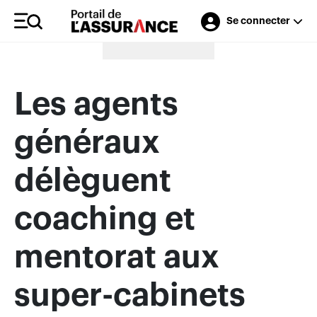
Se connecter
Merci à nos annonceurs
Les agents
généraux
délèguent
coaching et
mentorat aux
super-cabinets