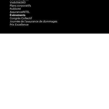
Visibilité360
Plans corporatifs
Publicité
AssuranceINTEL
Événements
Congrès Collectif
Journée de l’assurance de dommages
Prix Excellence