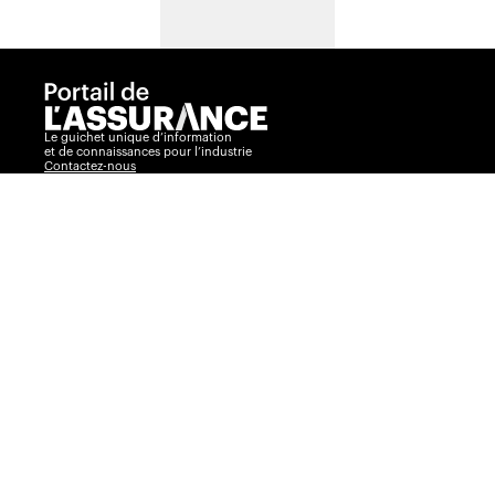
Le guichet unique d’information
et de connaissances pour l’industrie
Contactez-nous
Conditions d’utilisation et modalités
Politique de protection des données personnelles
Outils individuels
Niveau PRO
Niveau EXÉCUTIF
Comparateur
Journal de l’assurance
Radar
La Vente par André Cyr
Insurance Portal
Insurance Journal
Outils corporatifs
Communiqués
Visibilité360
Plans corporatifs
Publicité
AssuranceINTEL
Événements
Congrès Collectif
Journée de l’assurance de dommages
Prix Excellence