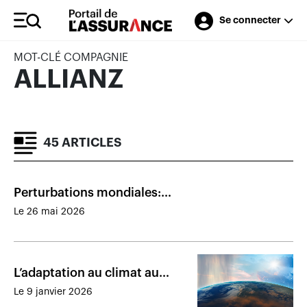
Se connecter
MOT-CLÉ COMPAGNIE
ALLIANZ
45 ARTICLES
Perturbations mondiales:
l’assurance voyage tire son
Le 26 mai 2026
épingle du jeu
L’adaptation au climat au
cœur des préoccupations en
Le 9 janvier 2026
assurance de dommages