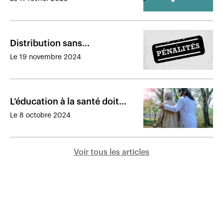
référencement : Synex s’active
Distribution sans
représentant : une agence
Le 19 novembre 2024
punie par des sanctions de
8 000 $
L’éducation à la santé doit
évoluer pour changer les
Le 8 octobre 2024
comportements
Voir tous les articles