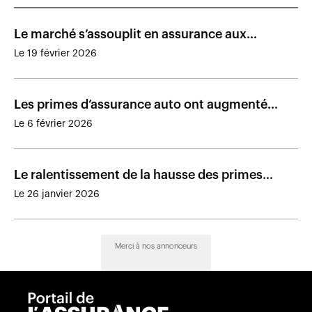
Le marché s’assouplit en assurance aux
entreprises et en assurance de dommages
Le 19 février 2026
Les primes d’assurance auto ont augmenté
dans toutes les provinces
Le 6 février 2026
Le ralentissement de la hausse des primes
commerciales se poursuit
Le 26 janvier 2026
Merci à nos annonceurs