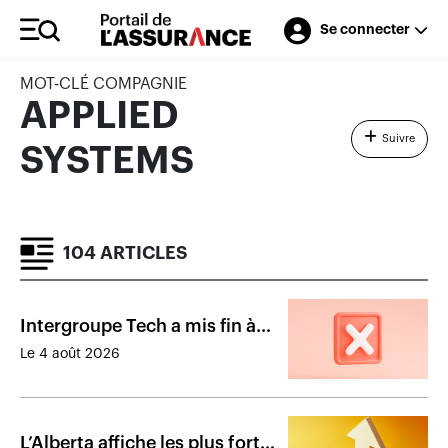
Se connecter
MOT-CLÉ COMPAGNIE
APPLIED
Suivre
SYSTEMS
104 ARTICLES
Intergroupe Tech a mis fin à
ses activités
Le 4 août 2026
L’Alberta affiche les plus fortes