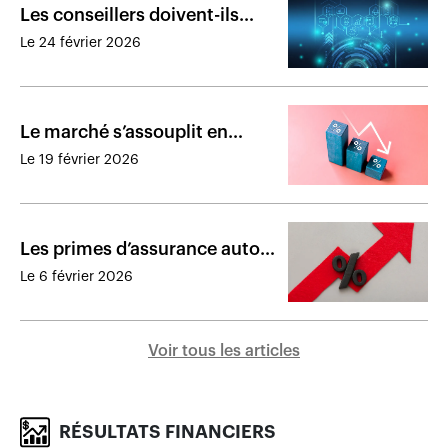
Les conseillers doivent-ils
devenir technophiles?
Le 24 février 2026
Le marché s’assouplit en
assurance aux entreprises et
Le 19 février 2026
en assurance de dommages
Les primes d’assurance auto
ont augmenté dans toutes les
Le 6 février 2026
provinces
Voir tous les articles
RÉSULTATS FINANCIERS