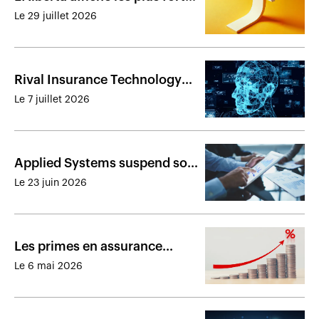
hausses des primes
Le 29 juillet 2026
d’assurance auto et habitation
Rival Insurance Technology
améliore son offre
Le 7 juillet 2026
Applied Systems suspend son
indice canadien des primes en
Le 23 juin 2026
assurance aux entreprises
Les primes en assurance
automobile et habitation
Le 6 mai 2026
poursuivent leur hausse