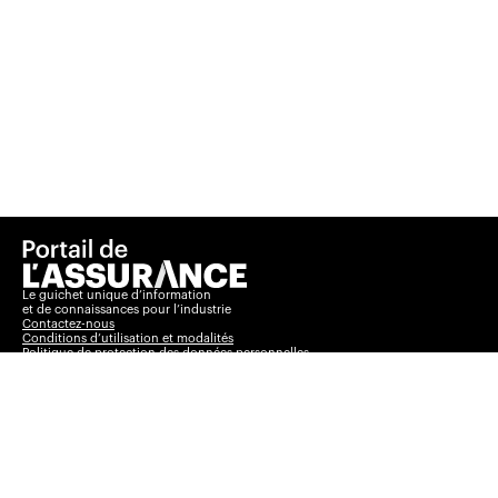
Le guichet unique d’information
et de connaissances pour l’industrie
Contactez-nous
Conditions d’utilisation et modalités
Politique de protection des données personnelles
Basculer vers le
Insurance Portal