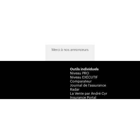
Merci à nos annonceurs
Outils individuels
Niveau PRO
Niveau EXÉCUTIF
Comparateur
Journal de l’assurance
Radar
La Vente par André Cyr
Insurance Portal
Insurance Journal