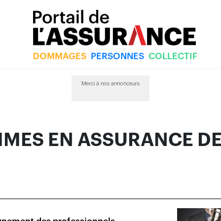
DOMMAGES
PERSONNES
COLLECTIF
 EN ASSURANCE DE QUÉBEC
Merci à nos annonceurs
MMES EN ASSURANCE DE