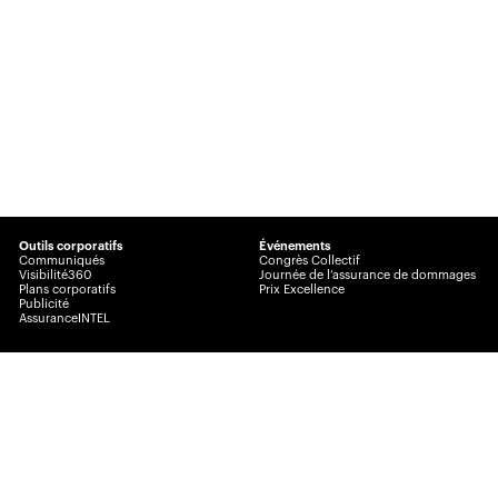
Outils corporatifs
Événements
Communiqués
Congrès Collectif
Visibilité360
Journée de l’assurance de dommages
Plans corporatifs
Prix Excellence
Publicité
AssuranceINTEL