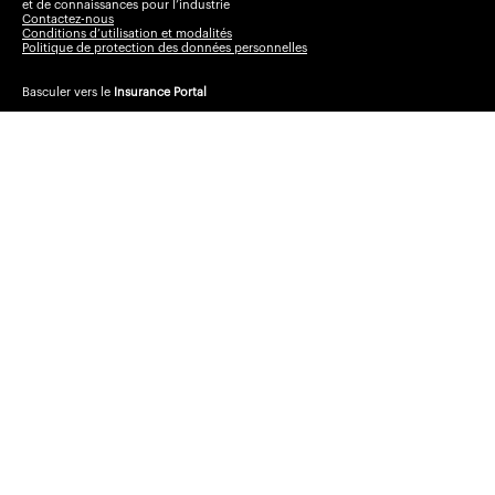
et de connaissances pour l’industrie
Contactez-nous
Conditions d’utilisation et modalités
Politique de protection des données personnelles
Basculer vers le
Insurance Portal