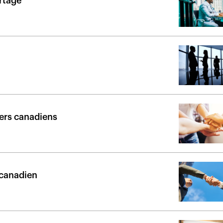
rtage
iers canadiens
 canadien