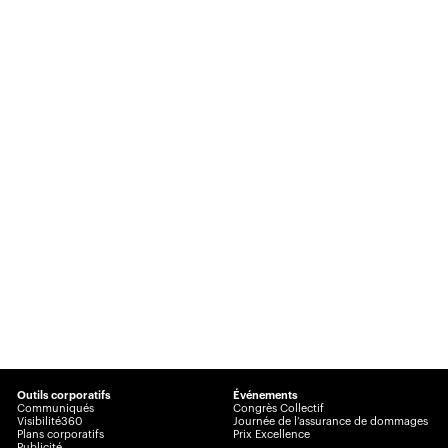
Outils corporatifs
Événements
Communiqués
Congrès Collectif
Visibilité360
Journée de l’assurance de dommages
Plans corporatifs
Prix Excellence
Publicité