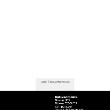
Merci à nos annonceurs
Outils individuels
Niveau PRO
Niveau EXÉCUTIF
Comparateur
Journal de l’assurance