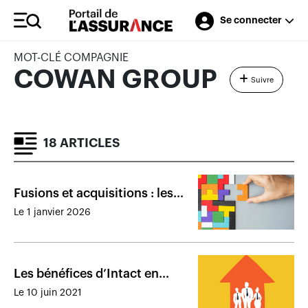
Se connecter
MOT-CLÉ COMPAGNIE
COWAN GROUP
Suivre
18 ARTICLES
Fusions et acquisitions : les
transactions marquantes de
Le 1 janvier 2026
2025
Les bénéfices d’Intact en
distribution appelés à
Le 10 juin 2021
augmenter