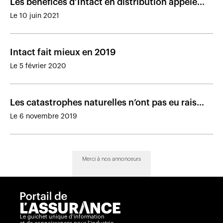
Les bénéfices d’Intact en distribution appelés à
augmenter
Le 10 juin 2021
Intact fait mieux en 2019
Le 5 février 2020
Les catastrophes naturelles n’ont pas eu raison
du bénéfice d’Intact au troisième trimestre
Le 6 novembre 2019
Merci à nos annonceurs
Le guichet unique d’information