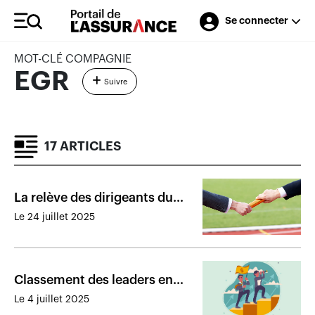
Se connecter
MOT-CLÉ COMPAGNIE
EGR
Suivre
17 ARTICLES
La relève des dirigeants du
cabinet EgR est confirmée
Le 24 juillet 2025
Classement des leaders en
distribution d’assurance de
Le 4 juillet 2025
dommages à la fin de 2024