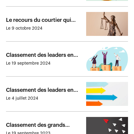
Le recours du courtier qui
contestait le prix payé pour
Le 9 octobre 2024
ses cabinets est rejeté
Classement des leaders en
distribution d’assurance de
Le 19 septembre 2024
dommages à la mi-2024
Classement des leaders en
distribution d’assurance de
Le 4 juillet 2024
dommages à la fin de 2023
Classement des grands
cabinets de courtage
Le 19 septembre 2023