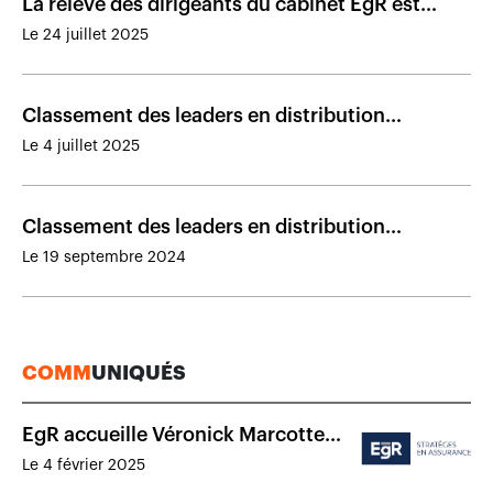
La relève des dirigeants du cabinet EgR est
confirmée
Le 24 juillet 2025
Classement des leaders en distribution
d’assurance de dommages à la fin de 2024
Le 4 juillet 2025
Classement des leaders en distribution
d’assurance de dommages à la mi-2024
Le 19 septembre 2024
COMM
UNIQUÉS
EgR accueille Véronick Marcotte
en tant que Directrice Principale du
Le 4 février 2025
bureau de Montréal