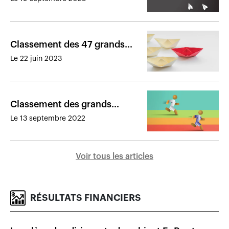
québécois à la mi-2023
Classement des 47 grands
cabinets de courtage à la fin
Le 22 juin 2023
de 2022
Classement des grands
cabinets de courtage
Le 13 septembre 2022
québécois à la mi-2022
Voir tous les articles
RÉSULTATS FINANCIERS