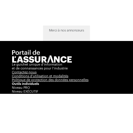
Merci à nos annonceurs
Le guichet unique d’information
et de connaissances pour l’industrie
Contactez-nous
Conditions d’utilisation et modalités
Politique de protection des données personnelles
Outils individuels
Niveau PRO
Niveau EXÉCUTIF
Comparateur
Journal de l’assurance
Radar
La Vente par André Cyr
Insurance Portal
Insurance Journal
Outils corporatifs
Communiqués
Visibilité360
Plans corporatifs