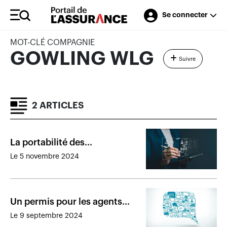
Se connecter
MOT-CLÉ COMPAGNIE
GOWLING WLG
Suivre
2 ARTICLES
La portabilité des
renseignements informatisés
Le 5 novembre 2024
pourrait coûter cher
Un permis pour les agents
généraux : la consultation
Le 9 septembre 2024
prend fin