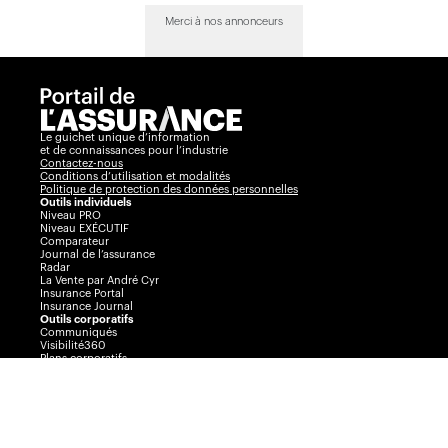
Merci à nos annonceurs
Le guichet unique d’information
et de connaissances pour l’industrie
Contactez-nous
Conditions d’utilisation et modalités
Politique de protection des données personnelles
Outils individuels
Niveau PRO
Niveau EXÉCUTIF
Comparateur
Journal de l’assurance
Radar
La Vente par André Cyr
Insurance Portal
Insurance Journal
Outils corporatifs
Communiqués
Visibilité360
Plans corporatifs
Publicité
AssuranceINTEL
Événements
Congrès Collectif
Journée de l’assurance de dommages
Prix Excellence