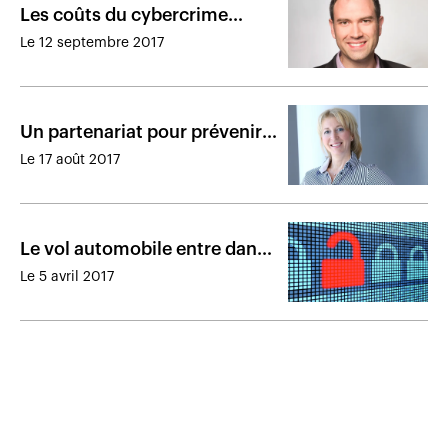
Les coûts du cybercrime
atteindront 2000 G$ en 2019
Le 12 septembre 2017
Un partenariat pour prévenir
plutôt que guérir
Le 17 août 2017
Le vol automobile entre dans
l’ère des pirates informatiques
Le 5 avril 2017