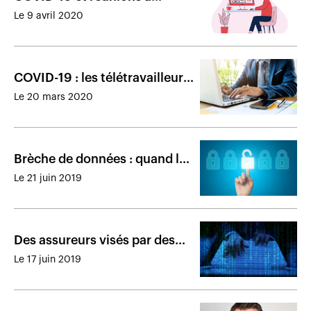
distance : Zoom « présente
Le 9 avril 2020
des faiblesses importantes »
COVID-19 : les télétravailleurs
doivent s’armer de prudence
Le 20 mars 2020
Brèche de données : quand les
choses tournent mal pour un
Le 21 juin 2019
assureur
Des assureurs visés par des
stratagèmes frauduleux
Le 17 juin 2019