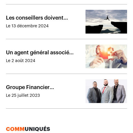
Les conseillers doivent
investir en eux-mêmes pour
Le 13 décembre 2024
réussir
Un agent général associé
québécois s’unit à un courtier
Le 2 août 2024
en épargne collective
Groupe Financier
Signature mise sur
Le 25 juillet 2023
l’actionnariat pour grandir
COMM
UNIQUÉS