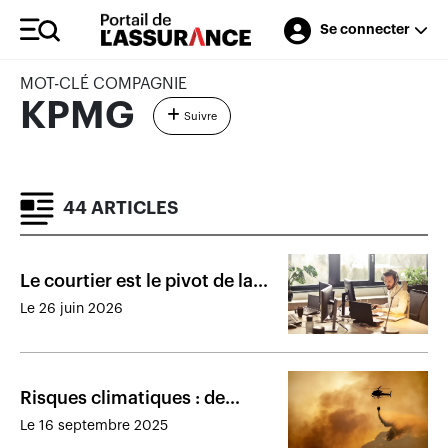
Se connecter
MOT-CLÉ COMPAGNIE
KPMG
Suivre
44 ARTICLES
Le courtier est le pivot de la
relation entre l’assureur et le
Le 26 juin 2026
client
Risques climatiques : de
nouvelles obligations de
Le 16 septembre 2025
grande portée pour les