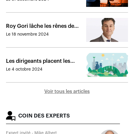
Roy Gori lâche les rênes de
Manuvie
Le 18 novembre 2024
Les dirigeants placent les
enjeux environnementaux,
Le 4 octobre 2024
sociaux et de gouvernance en
tête
Voir tous les articles
COIN DES EXPERTS
Expert invité - Mike Albert