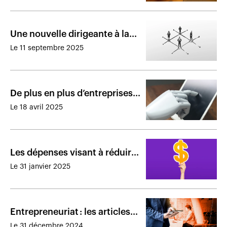
assureurs
Une nouvelle dirigeante à la
Société d’assurance-dépôts
Le 11 septembre 2025
du Canada
De plus en plus d’entreprises
se tournent vers l’intelligence
Le 18 avril 2025
artificielle agentique
Les dépenses visant à réduire
l’effet des catastrophes seront
Le 31 janvier 2025
remboursables
Entrepreneuriat : les articles
les plus lus de 2024
Le 31 décembre 2024