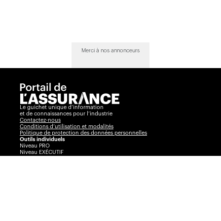
Merci à nos annonceurs
Le guichet unique d’information
et de connaissances pour l’industrie
Contactez-nous
Conditions d’utilisation et modalités
Politique de protection des données personnelles
Outils individuels
Niveau PRO
Niveau EXÉCUTIF
Comparateur
Journal de l’assurance
Radar
La Vente par André Cyr
Insurance Portal
Insurance Journal
Outils corporatifs
Communiqués
Visibilité360
Plans corporatifs