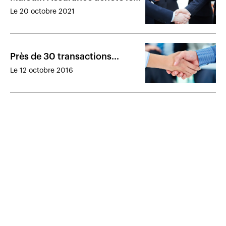
cabinet des frères Morin
Le 20 octobre 2021
Près de 30 transactions
recensées dans le courtage
Le 12 octobre 2016
depuis le début de l’année