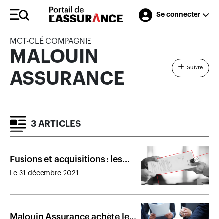
Se connecter
MOT-CLÉ COMPAGNIE
MALOUIN
Suivre
ASSURANCE
3 ARTICLES
Fusions et acquisitions : les
transactions marquantes de
Le 31 décembre 2021
2021
Malouin Assurance achète le