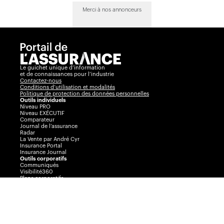
Merci à nos annonceurs
Le guichet unique d’information
et de connaissances pour l’industrie
Contactez-nous
Conditions d’utilisation et modalités
Politique de protection des données personnelles
Outils individuels
Niveau PRO
Niveau EXÉCUTIF
Comparateur
Journal de l’assurance
Radar
La Vente par André Cyr
Insurance Portal
Insurance Journal
Outils corporatifs
Communiqués
Visibilité360
Plans corporatifs
Publicité
AssuranceINTEL
Événements
Congrès Collectif
Journée de l’assurance de dommages
Prix Excellence