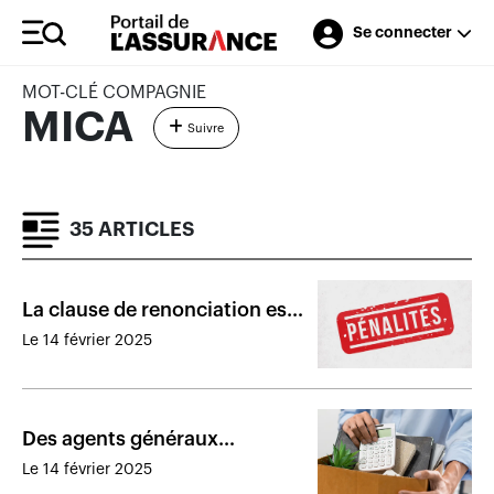
Se connecter
MOT-CLÉ COMPAGNIE
MICA
Suivre
35 ARTICLES
La clause de renonciation est
proscrite : pénalités
Le 14 février 2025
administratives de 26 000 $
Des agents généraux
poussent des conseillers vers
Le 14 février 2025
la sortie