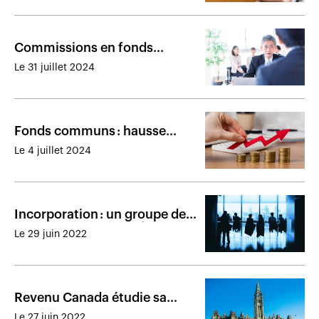
Commissions en fonds
communs : des courtiers se
Le 31 juillet 2024
soucient de l’incorporation
Fonds communs : hausse
probable des frais pour 64 %
Le 4 juillet 2024
des courtiers
Incorporation : un groupe de
conseillers pressent Éric
Le 29 juin 2022
Girard d’agir
Revenu Canada étudie sa
position sur la taxe aux agents
Le 27 juin 2022