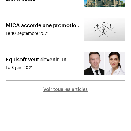
généraux
MICA accorde une promotion
à l’un de ses cadres
Le 10 septembre 2021
Equisoft veut devenir un
écosystème de solutions
Le 8 juin 2021
numériques
Voir tous les articles