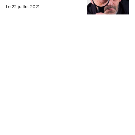
Canada et Canatics
Le 22 juillet 2021
fusionnent leurs services
d’enquête