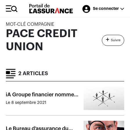
Se connecter
MOT-CLÉ COMPAGNIE
PACE CREDIT
Suivre
UNION
2 ARTICLES
iA Groupe financier nomme
un nouveau chef de la gestion
Le 8 septembre 2021
des risques
Le Bureau d’assurance du