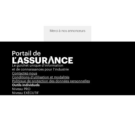
Merci à nos annonceurs
Le guichet unique d’information
et de connaissances pour l’industrie
Contactez-nous
Conditions d’utilisation et modalités
Politique de protection des données personnelles
Outils individuels
Niveau PRO
Niveau EXÉCUTIF
Comparateur
Journal de l’assurance
Radar
La Vente par André Cyr
Insurance Portal
Insurance Journal
Outils corporatifs
Communiqués
Visibilité360
Plans corporatifs