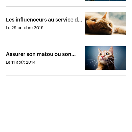
Les influenceurs au service de
l’assurance des animaux de
Le 29 octobre 2019
compagnie
Assurer son matou ou son
toutou, une tendance en
Le 11 août 2014
hausse