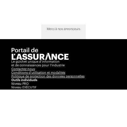
Merci à nos annonceurs
Le guichet unique d’information
et de connaissances pour l’industrie
Contactez-nous
Conditions d’utilisation et modalités
Politique de protection des données personnelles
Outils individuels
Niveau PRO
Niveau EXÉCUTIF
Comparateur
Journal de l’assurance
Radar
La Vente par André Cyr
Insurance Portal
Insurance Journal
Outils corporatifs
Communiqués
Visibilité360
Plans corporatifs