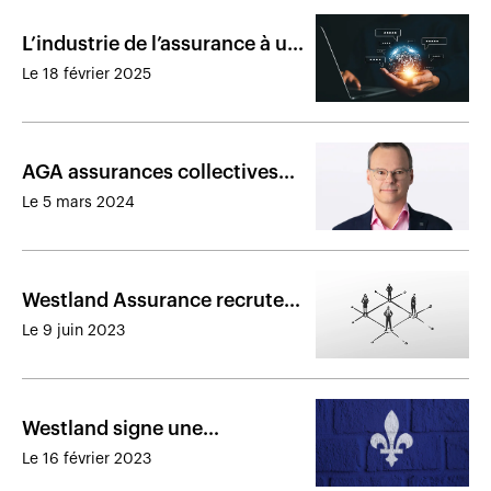
L’industrie de l’assurance à un
point de bascule
Le 18 février 2025
technologique
AGA assurances collectives
hérite d’un nouvel actionnaire
Le 5 mars 2024
majoritaire
Westland Assurance recrute
Robert Beauchamp
Le 9 juin 2023
Westland signe une
acquisition au Québec
Le 16 février 2023