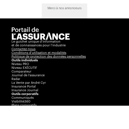
Merci à nos annonceurs
Le guichet unique d’information
et de connaissances pour l’industrie
Contactez-nous
Conditions d’utilisation et modalités
Politique de protection des données personnelles
Outils individuels
Niveau PRO
Niveau EXÉCUTIF
Comparateur
Journal de l’assurance
Radar
La Vente par André Cyr
Insurance Portal
Insurance Journal
Outils corporatifs
Communiqués
Visibilité360
Plans corporatifs
Publicité
AssuranceINTEL
Événements
Congrès Collectif
Journée de l’assurance de dommages
Prix Excellence