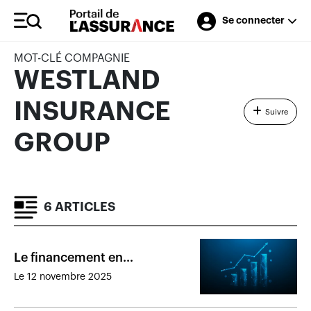
Se connecter
MOT-CLÉ COMPAGNIE
WESTLAND
INSURANCE
Suivre
GROUP
6 ARTICLES
Le financement en
technologie de l’assurance
Le 12 novembre 2025
poursuit sa progression