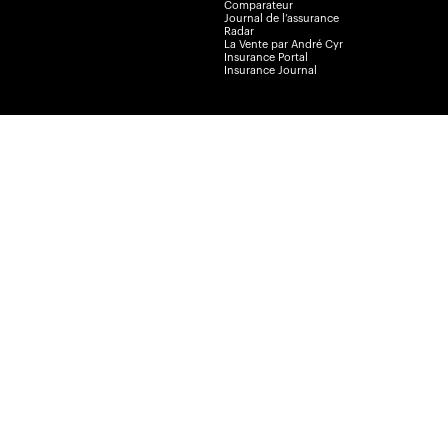
Comparateur
Journal de l’assurance
Radar
La Vente par André Cyr
Insurance Portal
Insurance Journal