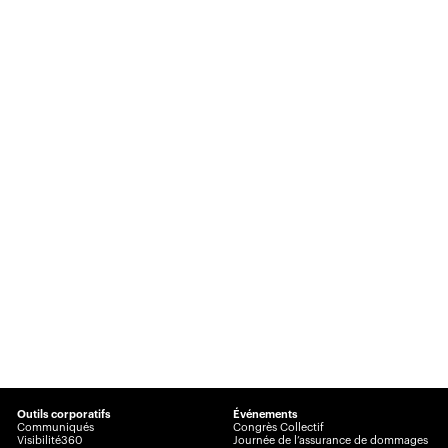
Outils corporatifs
Événements
Communiqués
Congrès Collectif
Visibilité360
Journée de l’assurance de dommages