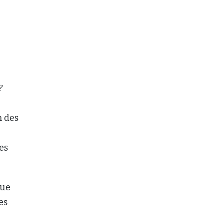
?
n des
es
que
es