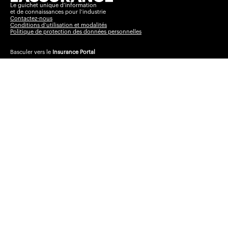
Le guichet unique d’information
et de connaissances pour l’industrie
Contactez-nous
Conditions d’utilisation et modalités
Politique de protection des données personnelles
Basculer vers le
Insurance Portal