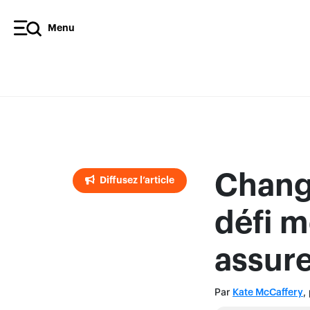
Menu
Diffusez l’article
Chang
Diffusez l’article
défi m
assure
Par
,
Kate McCaffery