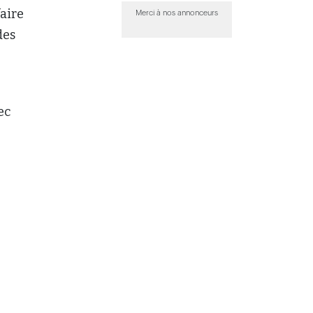
faire
Merci à nos annonceurs
des
ec