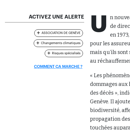
U
ACTIVEZ UNE ALERTE
n nouvea
de dire
ASSOCIATION DE GENÈVE
en 1973
pour les assureur
Changements climatiques
mais qu’ils sont
Risques spécialisés
au réchauffemen
COMMENT ÇA MARCHE ?
« Les phénomène
dommages aux ha
des décès », in
Genève. Il ajou
biodiversité, af
propagation des
touchées aupara