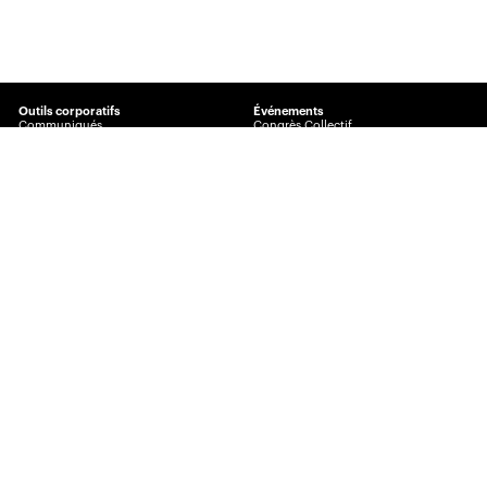
Outils corporatifs
Événements
Communiqués
Congrès Collectif
Visibilité360
Journée de l’assurance de dommages
Plans corporatifs
Prix Excellence
Publicité
AssuranceINTEL