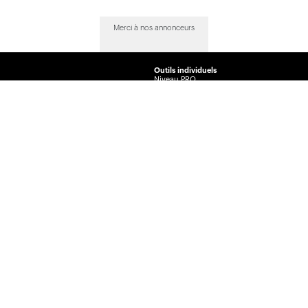
Merci à nos annonceurs
Outils individuels
Niveau PRO
Niveau EXÉCUTIF
Comparateur
Journal de l’assurance
Radar
La Vente par André Cyr
Insurance Portal
Insurance Journal