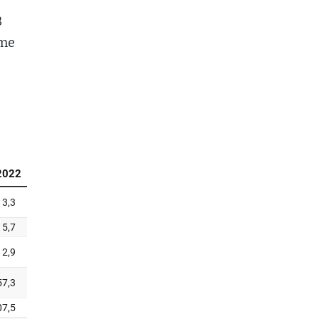
B
hme