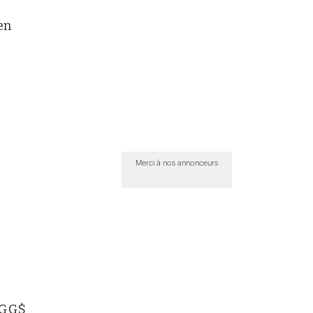
en
Merci à nos annonceurs
 G G$