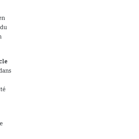
en
 du
n
cle
dans
ité
le