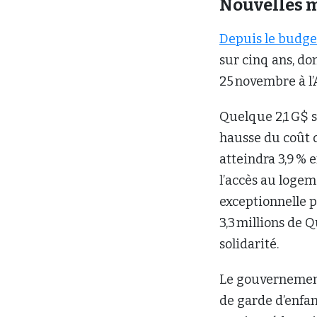
Nouvelles 
Depuis le budge
sur cinq ans, do
25 novembre à l
Quelque 2,1 G$ s
hausse du coût d
atteindra 3,9 % 
l’accès au logem
exceptionnelle p
3,3 millions de 
solidarité.
Le gouvernement
de garde d’enfant