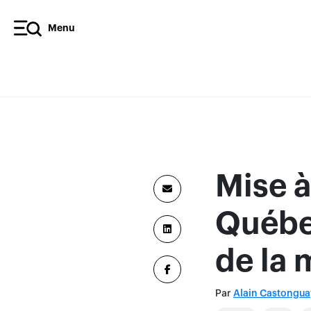
Menu
Mise à
Québec
de la
Par
Alain Castongua