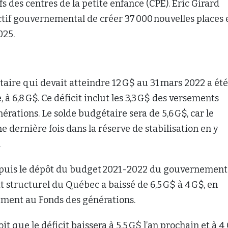
fs des centres de la petite enfance (CPE). Éric Girard
ctif gouvernemental de créer 37 000 nouvelles places 
025.
taire qui devait atteindre 12 G$ au 31 mars 2022 a été
e, à 6,8 G$. Ce déficit inclut les 3,3 G$ des versements
érations. Le solde budgétaire sera de 5,6 G$, car le
e dernière fois dans la réserve de stabilisation en y
.
epuis le dépôt du budget 2021-2022 du gouvernement
it structurel du Québec a baissé de 6,5 G$ à 4 G$, en
ement au Fonds des générations.
it que le déficit baissera à 5,5 G$ l’an prochain et à 4