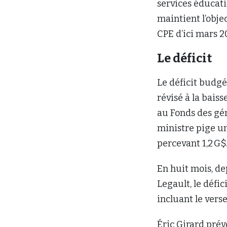
services éducati
maintient l’obje
CPE d’ici mars 2
Le déficit
Le déficit budgé
révisé à la baiss
au Fonds des gén
ministre pige un
percevant 1,2 G$
En huit mois, d
Legault, le défic
incluant le vers
Éric Girard prévo