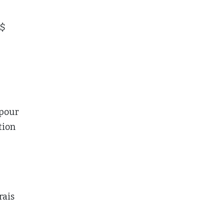
G$
 pour
tion
rais