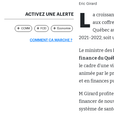
Eric Girard
L
ACTIVEZ UNE ALERTE
a croissa
aux coffr
CCMM
FCEI
Économie
Québec au
2021-2022, soit 
COMMENT ÇA MARCHE ?
Le ministre des
finance du Qué
le cadre d’une v
animée par le p
et en finances p
M. Girard profit
financer de nouv
système de santé