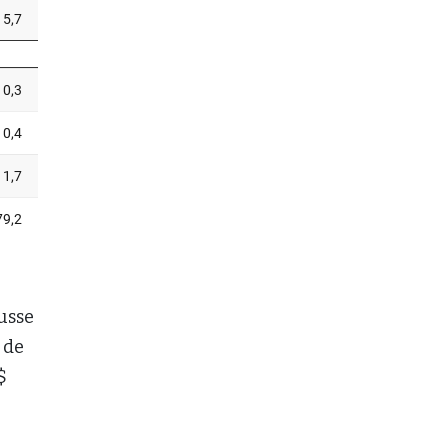
usse
 de
$