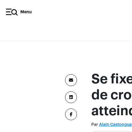
Menu
Se fix
de cro
attein
Par
Alain Castongua