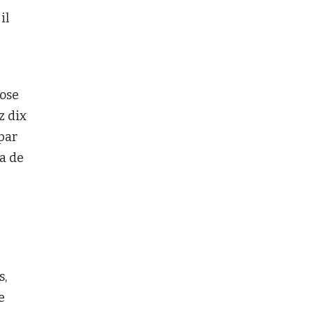
il
pose
z dix
par
 a de
s,
e