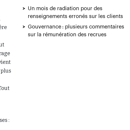
>
Un mois de radiation pour des
renseignements erronés sur les clients
u
>
Gouvernance : plusieurs commentaires
ère
sur la rémunération des recrues
ut
irage
vient
 plus
Tout
es :