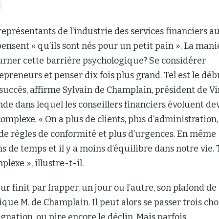
représentants de l’industrie des services financiers a
nsent « qu’ils sont nés pour un petit pain ». La mani
urner cette barrière psychologique? Se considérer
reneurs et penser dix fois plus grand. Tel est le déb
 succès, affirme Sylvain de Champlain, président de V
e dans lequel les conseillers financiers évoluent de
omplexe. « On a plus de clients, plus d’administration,
 de règles de conformité et plus d’urgences. En même
s de temps et il y a moins d’équilibre dans notre vie. 
lexe », illustre-t-il.
r finit par frapper, un jour ou l’autre, son plafond de
ique M. de Champlain. Il peut alors se passer trois chos
gnation, ou pire encore le déclin. Mais parfois,