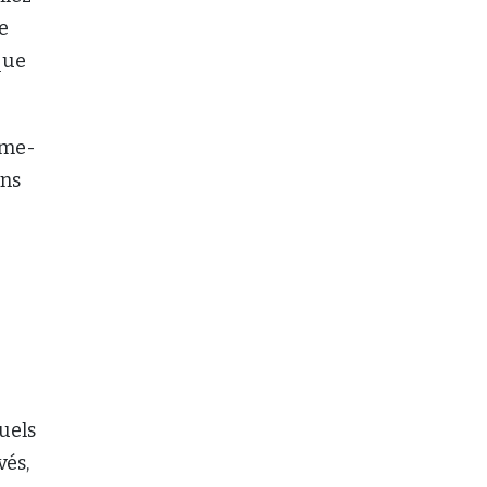
e
que
rme-
ans
uels
vés,