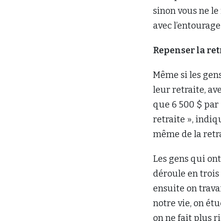
sinon vous ne le
avec l’entourage
Repenser la ret
Même si les gen
leur retraite, av
que 6 500 $ par 
retraite », indi
même de la retra
Les gens qui ont
déroule en trois 
ensuite on travai
notre vie, on étu
on ne fait plus r