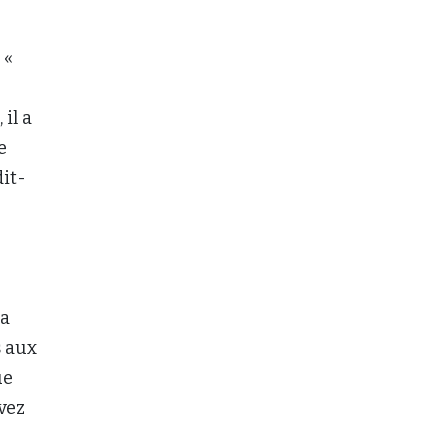
 «
il a
e
dit-
la
s aux
ue
vez