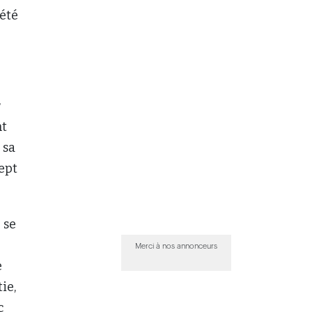
pété
r
nt
 sa
cept
 se
Merci à nos annonceurs
e
ie,
c