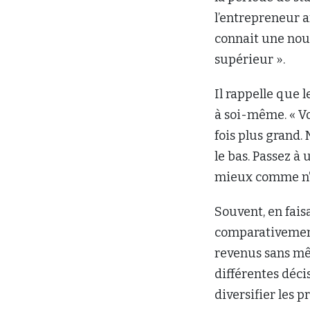
l’entrepreneur a
connait une nouv
supérieur ».
Il rappelle que l
à soi-même. « V
fois plus grand.
le bas. Passez à 
mieux comme n’
Souvent, en faisa
comparativement 
revenus sans mêm
différentes déci
diversifier les p