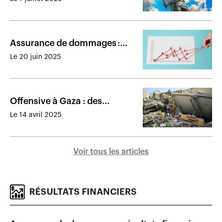
société assurée
Assurance de dommages :
résultats financiers des
Le 20 juin 2025
assureurs au Canada en 2024
Offensive à Gaza : des
assureurs accusés de
Le 14 avril 2025
complicité avec Israël
Voir tous les articles
RÉSULTATS FINANCIERS