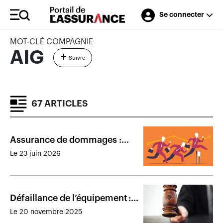
Se connecter
MOT-CLÉ COMPAGNIE
AIG
Suivre
67 ARTICLES
Assurance de dommages :
résultats financiers des
Le 23 juin 2026
assureurs présents au Canada
en 2025
Défaillance de l’équipement :
le litige sera entendu au
Le 20 novembre 2025
Québec