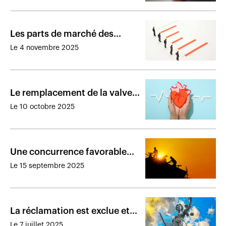
Les parts de marché des
assureurs de dommages au
Le 4 novembre 2025
Canada en 2024
Le remplacement de la valve
aortique est bel et bien
Le 10 octobre 2025
couvert par la police
Une concurrence favorable
aux preneurs en assurance de
Le 15 septembre 2025
dommages
La réclamation est exclue et
Intact n’a plus à défendre la
Le 7 juillet 2025