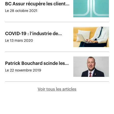
BC Assur récupère les clients
de Wawanesa de Bouchard &
Le 28 octobre 2021
Associés
COVID-19 : l’industrie de
l’assurance se met en mode
Le 13 mars 2020
télétravail
Patrick Bouchard scinde les
activités de son cabinet
Le 22 novembre 2019
Voir tous les articles