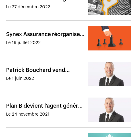
articles les plus lus de 2022
Le 27 décembre 2022
Synex Assurance réorganise
ses activités de grossiste
Le 19 juillet 2022
Patrick Bouchard vend
l’ensemble de son cabinet de
Le 1 juin 2022
courtage à BC Assur
Plan B devient l’agent général
du groupe Synex
Le 24 novembre 2021