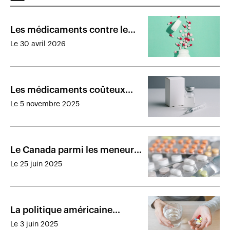
Les médicaments contre le
cancer représentent 40% des
Le 30 avril 2026
produits en essais cliniques
Les médicaments coûteux
pèsent sur les régimes publics
Le 5 novembre 2025
canadiens
Le Canada parmi les meneurs
pour l’adoption de nouveaux
Le 25 juin 2025
médicaments
La politique américaine
pourrait faire grimper le coût
Le 3 juin 2025