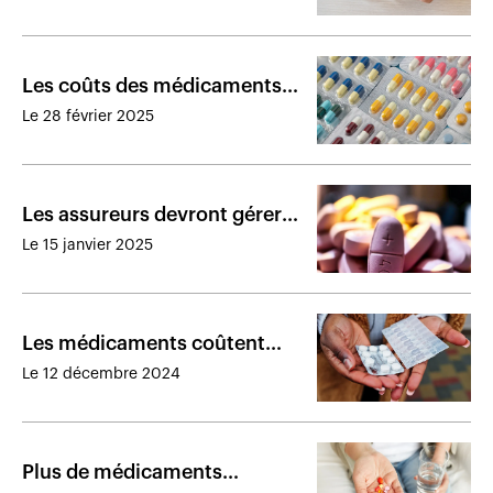
des médicaments
Les coûts des médicaments
sur ordonnance grimpent
Le 28 février 2025
après la pandémie de COVID-
19
Les assureurs devront gérer
l’inflation des médicaments
Le 15 janvier 2025
en 2025
Les médicaments coûtent
plus cher au Canada que dans
Le 12 décembre 2024
11 pays de référence
Plus de médicaments