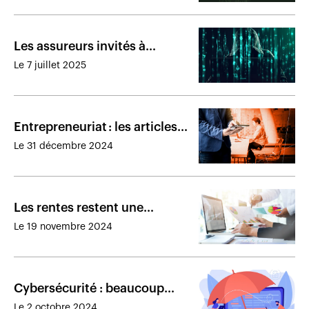
Les assureurs invités à
rejoindre le marché en plein
Le 7 juillet 2025
essor de la cyberassurance
Entrepreneuriat : les articles
les plus lus de 2024
Le 31 décembre 2024
Les rentes restent une
aubaine malgré la baisse des
Le 19 novembre 2024
taux d’intérêt
Cybersécurité : beaucoup
d’entreprises ignorent leurs
Le 2 octobre 2024