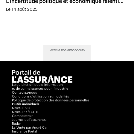
L’incertitude politique et économique ralentit
le marché des rentes
Le 14 août 2025
Merci à nos annonceurs
Le guichet unique d’information
et de connaissances pour l’industrie
Contactez-nous
Conditions d’utilisation et modalités
Politique de protection des données personnelles
Outils individuels
Niveau PRO
Niveau EXÉCUTIF
Comparateur
Journal de l’assurance
Radar
La Vente par André Cyr
Insurance Portal