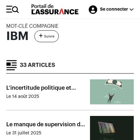
Se connecter
MOT-CLÉ COMPAGNIE
IBM
Suivre
33 ARTICLES
L’incertitude politique et
économique ralentit le
Le 14 août 2025
marché des rentes
Le manque de supervision de
l’IA alourdit le coût moyen des
Le 31 juillet 2025
atteintes aux données