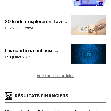
obligations légales
30 leaders exploreront l’avenir
de la distribution de
Le 23 juillet 2024
l’assurance vie
Les courtiers sont aussi
préoccupés par la
Le 1 juillet 2024
cybersécurité des PME
Voir tous les articles
RÉSULTATS FINANCIERS